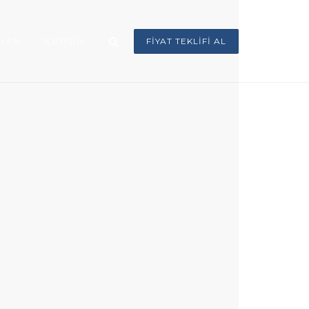
ILER
İLETIŞIM
FIYAT TEKLIFI AL