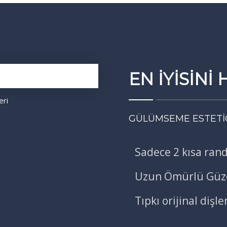
EN İYİSİNİ
eri
GÜLÜMSEME ESTETİĞ
Sadece 2 kısa ran
Uzun Ömürlü Güze
Tıpkı orijinal dişle