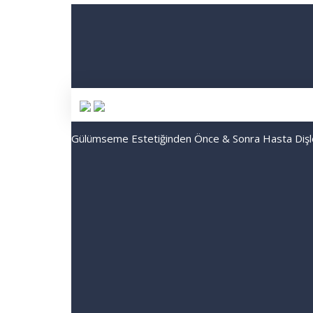
Öncesi
Sonrası
Gülümseme Estetiğinden Önce & Sonra Hasta Dişl