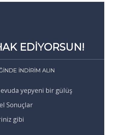
 HAK EDİYORSUN!
İNDE İNDİRİM ALIN
devuda yepyeni bir gülüş
l Sonuçlar
riniz gibi