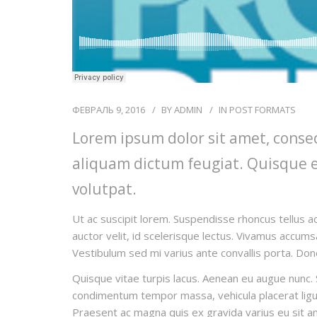
ФЕВРАЛЬ 9, 2016
BY
ADMIN
IN
POST FORMATS
Lorem ipsum dolor sit amet, consect
aliquam dictum feugiat. Quisque eli
volutpat.
Ut ac suscipit lorem. Suspendisse rhoncus tellus ac
auctor velit, id scelerisque lectus. Vivamus accumsa
Vestibulum sed mi varius ante convallis porta. Done
Quisque vitae turpis lacus. Aenean eu augue nunc. S
condimentum tempor massa, vehicula placerat ligula
Praesent ac magna quis ex gravida varius eu sit amet