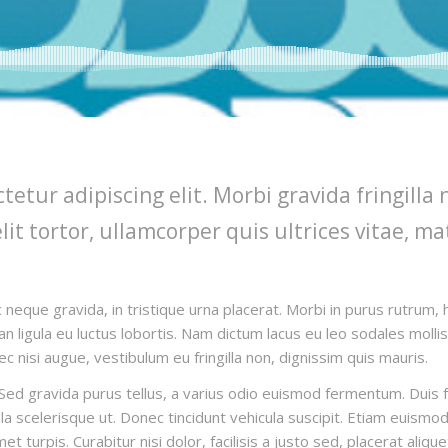
etur adipiscing elit. Morbi gravida fringilla 
t tortor, ullamcorper quis ultrices vitae, ma
 neque gravida, in tristique urna placerat. Morbi in purus rutrum, h
n ligula eu luctus lobortis. Nam dictum lacus eu leo sodales mollis. 
c nisi augue, vestibulum eu fringilla non, dignissim quis mauris.
ed gravida purus tellus, a varius odio euismod fermentum. Duis fau
 scelerisque ut. Donec tincidunt vehicula suscipit. Etiam euismod 
 turpis. Curabitur nisi dolor, facilisis a justo sed, placerat aliqu