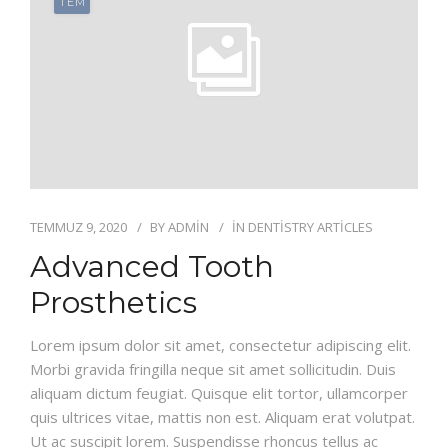
TEM
TEMMUZ 9, 2020
BY
ADMIN
IN
DENTISTRY ARTICLES
Advanced Tooth
Prosthetics
Lorem ipsum dolor sit amet, consectetur adipiscing elit.
Morbi gravida fringilla neque sit amet sollicitudin. Duis
aliquam dictum feugiat. Quisque elit tortor, ullamcorper
quis ultrices vitae, mattis non est. Aliquam erat volutpat.
Ut ac suscipit lorem. Suspendisse rhoncus tellus ac