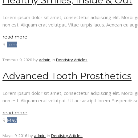
Healthy Smiles, Inside & Out
Lorem ipsum dolor sit amet, consectetur adipiscing elit. Morbi gra
non est. Aliquam erat volutpat. Vitae turpis lacus. Aenean eu aug
read more
9
Tem
Temmuz 9, 2020
by
admin
in
Dentistry Articles
Advanced Tooth Prosthetics
Lorem ipsum dolor sit amet, consectetur adipiscing elit. Morbi gra
non est. Aliquam erat volutpat. Ut ac suscipit lorem. Suspendisse 
read more
9
May
Mayıs 9, 2016
by
admin
in
Dentistry Articles