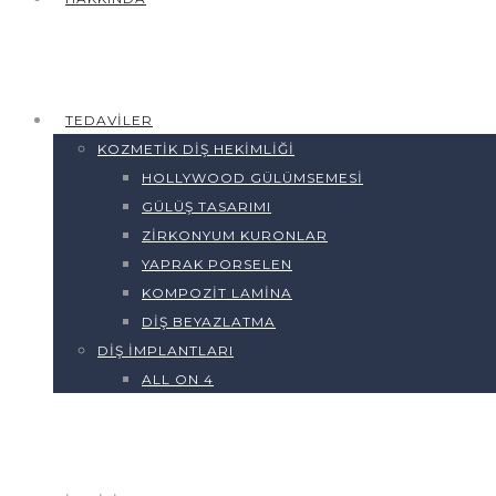
TEDAVILER
KOZMETIK DIŞ HEKIMLIĞI
HOLLYWOOD GÜLÜMSEMESI
GÜLÜŞ TASARIMI
ZIRKONYUM KURONLAR
YAPRAK PORSELEN
KOMPOZIT LAMINA
DIŞ BEYAZLATMA
DIŞ İMPLANTLARI
ALL ON 4