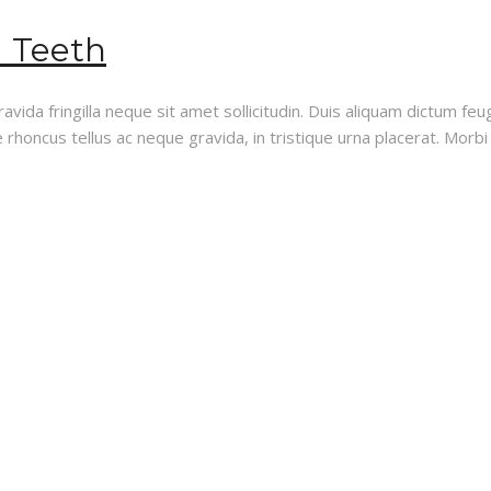
d Teeth
vida fringilla neque sit amet sollicitudin. Duis aliquam dictum feug
rhoncus tellus ac neque gravida, in tristique urna placerat. Morbi i