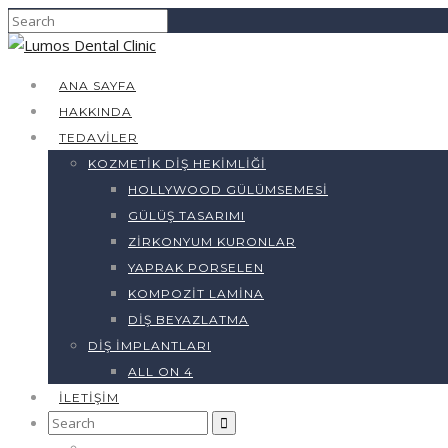
ANA SAYFA
HAKKINDA
TEDAVILER
KOZMETIK DIŞ HEKIMLIĞI
HOLLYWOOD GÜLÜMSEMESI
GÜLÜŞ TASARIMI
ZIRKONYUM KURONLAR
YAPRAK PORSELEN
KOMPOZIT LAMINA
DIŞ BEYAZLATMA
DIŞ İMPLANTLARI
ALL ON 4
İLETIŞIM
Search
for: