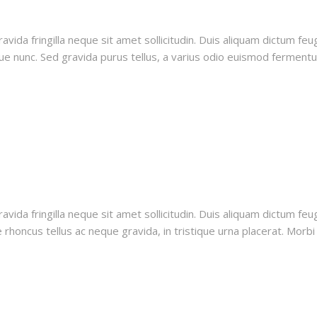
vida fringilla neque sit amet sollicitudin. Duis aliquam dictum feug
ue nunc. Sed gravida purus tellus, a varius odio euismod fermentum.
vida fringilla neque sit amet sollicitudin. Duis aliquam dictum feug
rhoncus tellus ac neque gravida, in tristique urna placerat. Morbi i