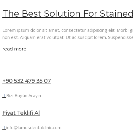
The Best Solution For Staine
Lorem ipsum dolor sit amet, consectetur adipiscing elit. Morbi gra
non est. Aliquam erat volutpat. Ut ac suscipit lorem. Suspendisse 
read more
+90 532 479 35 07
Bizi Bugün Arayın
Fiyat Teklifi Al
info@lumosdentalclinic.com