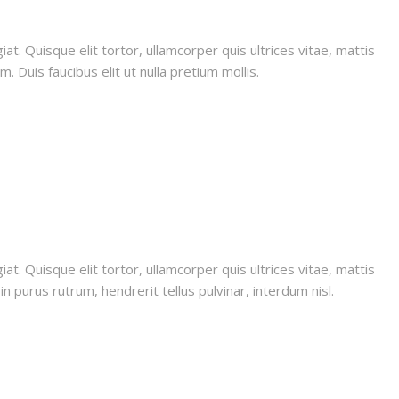
iat. Quisque elit tortor, ullamcorper quis ultrices vitae, mattis
 Duis faucibus elit ut nulla pretium mollis.
iat. Quisque elit tortor, ullamcorper quis ultrices vitae, mattis
n purus rutrum, hendrerit tellus pulvinar, interdum nisl.